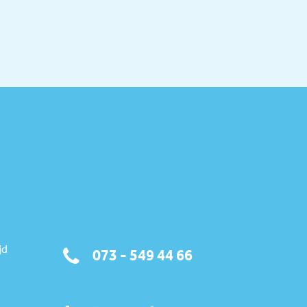
jd
073 - 549 44 66