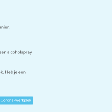
anier.
 een alcoholspray
ek. Heb je een
Corona-werkplek