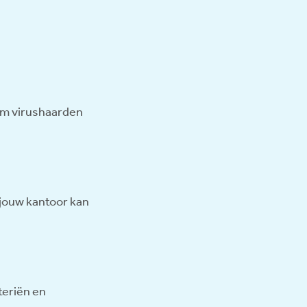
 om virushaarden
 jouw kantoor kan
teriën en