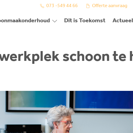
073 -549 44 66
Offerte aanvraag
oonmaakonderhoud
Dit is Toekomst
Actueel
 werkplek schoon te