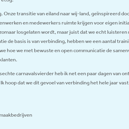
. Onze transitie van eiland naar wij-land, geïnspireerd do
nwerken en medewerkers ruimte krijgen voor eigen initia
s zomaar losgelaten wordt, maar juist dat we echt luisteren
e de basis is van verbinding, hebben we een aantal trai
 we hoe we met bewuste en open communicatie de same
klanten.
 rasechte carnavalsvierder heb ik net een paar dagen van o
 Ik hoop dat we dit gevoel van verbinding het hele jaar va
maakbedrijven