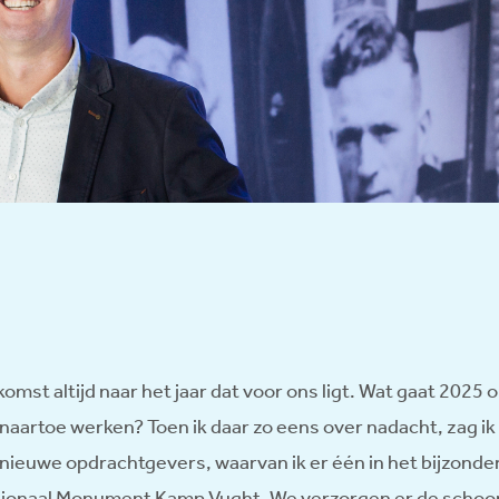
ekomst altijd naar het jaar dat voor ons ligt. Wat gaat 202
en naartoe werken? Toen ik daar zo eens over nadacht, zag i
nieuwe opdrachtgevers, waarvan ik er één in het bijzonder u
ationaal Monument Kamp Vught. We verzorgen er de scho