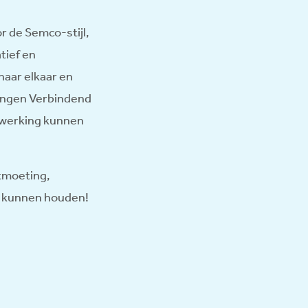
or de Semco-stijl,
tief en
 naar elkaar en
ningen Verbindend
nwerking kunnen
ntmoeting,
st kunnen houden!