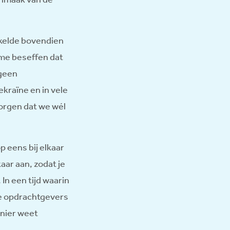
kelde bovendien
 me beseffen dat
 geen
ekraïne en in vele
zorgen dat we wél
p eens bij elkaar
kaar aan, zodat je
In een tijd waarin
ze opdrachtgevers
anier weet