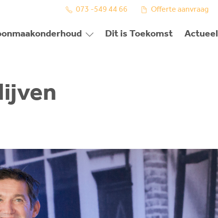
073 -549 44 66
Offerte aanvraag
oonmaakonderhoud
Dit is Toekomst
Actueel
lijven