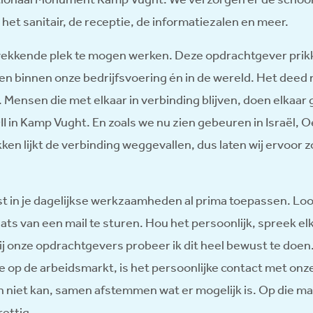
het sanitair, de receptie, de informatiezalen en meer.
wekkende plek te mogen werken. Deze opdrachtgever prik
ten binnen onze bedrijfsvoering én in de wereld. Het deed
. Mensen die met elkaar in verbinding blijven, doen elkaar
I in Kamp Vught. En zoals we nu zien gebeuren in Israël, O
ken lijkt de verbinding weggevallen, dus laten wij ervoor 
juist in je dagelijkse werkzaamheden al prima toepassen. Loo
laats van een mail te sturen. Hou het persoonlijk, spreek el
 onze opdrachtgevers probeer ik dit heel bewust te doen. 
 op de arbeidsmarkt, is het persoonlijke contact met on
 niet kan, samen afstemmen wat er mogelijk is. Op die m
rettig.