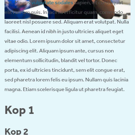
elit. Mauris
vulputate sodales
sapien, et consequat
elit rutrum quis. In lacinia efficitur quam, commodo
laoreet nisl posuere sed. Aliquam erat volutpat. Nulla
facilisi. Aenean id nibh in justo ultricies aliquet eget
vitae odio. Lorem ipsum dolor sit amet, consectetur
adipiscing elit. Aliquam ipsum ante, cursus non
elementum sollicitudin, blandit vel tortor. Donec
porta, ex id ultricies tincidunt, sem elit congue erat,
sed pharetra lorem felis eu ipsum. Nullam quis lacinia
magna. Etiam scelerisque ligula ut pharetra feugiat.
Kop 1
Kop 2