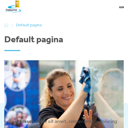
Default pagina
Default pagina
Lorem
ipsum dolor
sit amet,
consectetur adipiscing