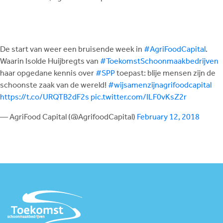
De start van weer een bruisende week in
#AgriFoodCapital
.
Waarin Isolde Huijbregts van
#ToekomstSchoonmaakbedrijven
haar opgedane kennis over
#SPP
toepast: blije mensen zijn de
schoonste zaak van de wereld!
#wijsamenzijnagrifoodcapital
https://t.co/URQTB2dF2s
pic.twitter.com/ILF0vKsZ2r
— AgriFood Capital (@AgrifoodCapital)
February 12, 2018