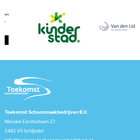
Toekomst Schoonmaakbedrijven B.V.
Nieuwe Eerdsebaan 22
5482 VS Schijndel