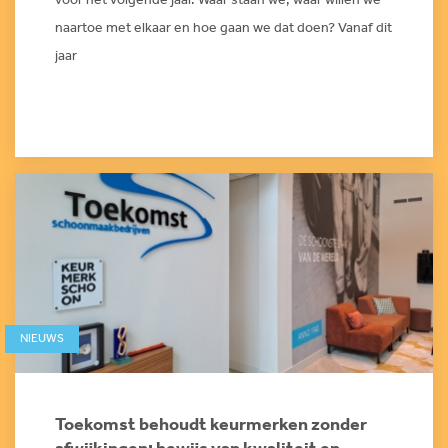
voor het volgende jaar. Waar staan we, waar willen we
naartoe met elkaar en hoe gaan we dat doen? Vanaf dit
jaar
NIEUWS
Toekomst behoudt keurmerken zonder